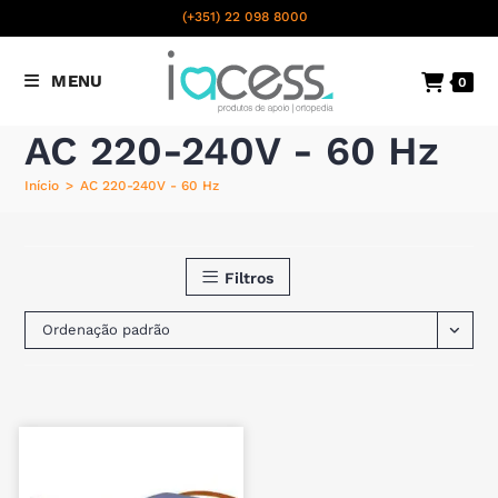
content
(+351) 22 098 8000
Chamada para a rede fixa
MENU
0
nacional
AC 220-240V - 60 Hz
Início
>
AC 220-240V - 60 Hz
Filtros
Ordenação padrão