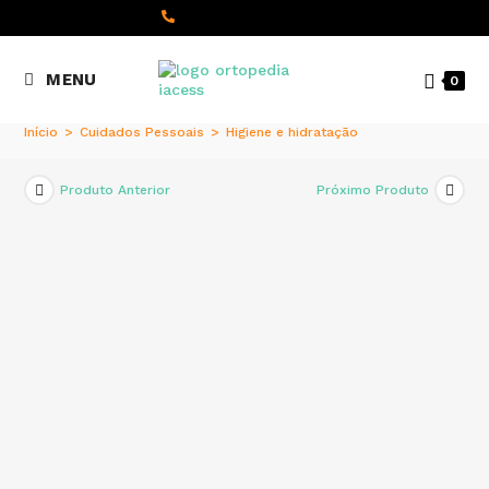
content
(+351) 22 098 8000
MENU
0
Chamada para a rede fixa
nacional
Início
>
Cuidados Pessoais
>
Higiene e hidratação
Produto Anterior
Próximo Produto