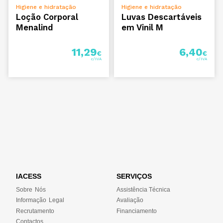
ADICIONAR
ADICIONAR
Higiene e hidratação
Higiene e hidratação
Loção Corporal
Luvas Descartáveis
Menalind
em Vinil M
11,29
6,40
€
€
IACESS
SERVIÇOS
Sobre Nós
Assistência Técnica
Informação Legal
Avaliação
Recrutamento
Financiamento
Contactos