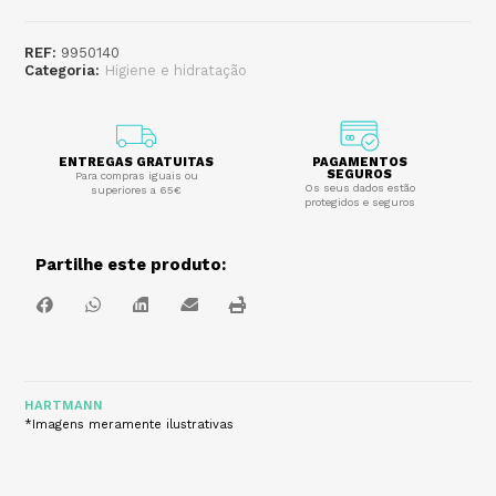
REF:
9950140
Categoria:
Higiene e hidratação
ENTREGAS GRATUITAS
PAGAMENTOS
SEGUROS
Para compras iguais ou
Os seus dados estão
superiores a 65€
protegidos e seguros
Partilhe este produto:
HARTMANN
*Imagens meramente ilustrativas