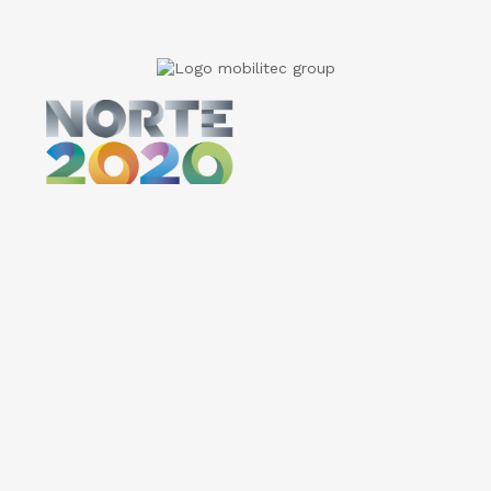
Preços válidos salvo erro tipográfico ou de imagem e até ruptura de stock. Todos os valores incluem
IVA à taxa legal em vigor e podem ser alterados sem aviso prévio. As imagens podem não
corresponder ao produto descrito. A IACESS, LDA declina qualquer responsabilidade sobre eventuais
erros nas descrições e/ou referências dos produtos. Recomendamos sempre a confirmação das
imagens e características no site do fabricante. Por questões técnicas, as cores apresentadas