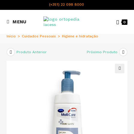
content
(+351) 22 098 8000
Chamada para a rede fixa
MENU
0
nacional
Início
>
Cuidados Pessoais
>
Higiene e hidratação
Produto Anterior
Próximo Produto
🔍