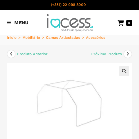
content
(+351) 22 098 8000
Chamada para a rede fixa
MENU
0
nacional
Início
>
Mobiliário
>
Camas Articuladas
>
Acessórios
Produto Anterior
Próximo Produto
🔍