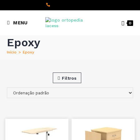
content
(+351) 22 098 8000
MENU
0
Chamada para a rede fixa
nacional
Epoxy
Início
>
Epoxy
Filtros