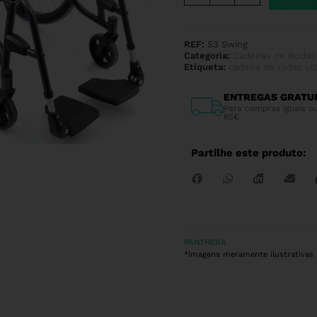
REF:
S3 Swing
Categoria:
Cadeiras de Rodas
Etiqueta:
cadeira de rodas ul
ENTREGAS GRATU
Para compras iguais ou
65€
Partilhe este produto:
PANTHERA
*Imagens meramente ilustrativas