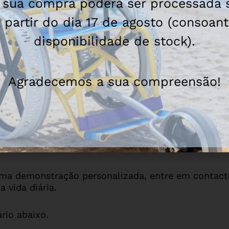
 sua compra poderá ser processada 
 partir do dia 17 de agosto (consoan
disponibilidade de stock).
Agradecemos a sua compreensão!
NTHERA S3 SWING?
dores que valorizam uma cadeira de rodas manual at
ue ofereça desempenho dinâmico, facilidade de tra
uma demonstração personalizada, entre em contac
 vida diária.
rio abaixo.