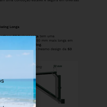
uram uma condução estável e segura em diversas
Swing Longa
anthera S3 Swing Longa
tem uma
fundidade de assento 50 mm mais longa em
paração com a
S3 Swing
.
o contrário, mantém o mesmo design da
S3
ng
.
os