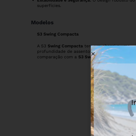
Estabilidade e Segurança:
O design robusto do 
superfícies.
Modelos
S3 Swing Compacta
A S3
Swing Compacta
tem um chassi e uma
profundidade de assento 50 mm mais curtos 
comparação com a
S3 Swing
.
I