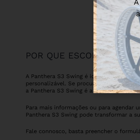
A
a
POR QUE ESCOLHER A PA
A Panthera S3 Swing é ideal para utiliza
personalizável. Se procura uma solução q
a Panthera S3 Swing é a escolha perfeita.
Para mais informações ou para agendar 
Panthera S3 Swing pode transformar a sua
Fale connosco, basta preencher o formulá