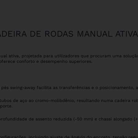
ADEIRA DE RODAS MANUAL ATIVA
al ativa, projetada para utilizadores que procuram uma solução
oferece conforto e desempenho superiores.
pés swing-away facilita as transferências e o posicionamento, a
tubos de aço ao cromo-molibdênio, resultando numa cadeira r
porte.
rofundidade de assento reduzida (-50 mm) e chassi alongado (+
nfigurações, incluindo ajuste de ângulo do encosto, tensão reg