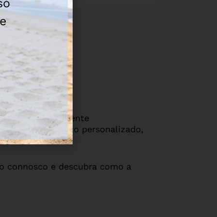
só
te
iva, leve e altamente
nsporte e conforto personalizado,
to connosco e descubra como a