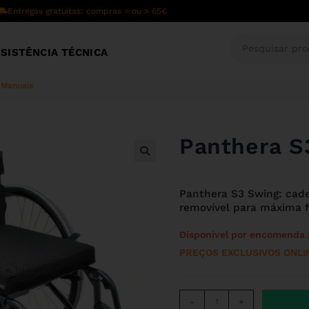
Entregas gratuitas: compras = ou > 65€
SISTÊNCIA TÉCNICA
 Manuais
Panthera S
🔍
Panthera S3 Swing: cade
removível para máxima fl
Disponível por encomenda 
PREÇOS EXCLUSIVOS ONLI
-
+