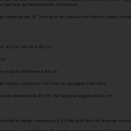
o perfeita às necessidades individuais.
 traseiras de 24″ com aros de impulso em titânio, rodas diante
m, 42 cm, 45 cm e 50 cm.
cm.
cm e parte dianteira a 45 cm.
e chassi compacto (-50 mm) ou alongado (+50 mm).
ras de assento até 45 cm; 150 kg para largura de 50 cm.
duzido e design compacto, a S3 Swing é fácil de levantar e col