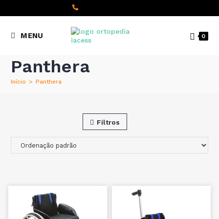
content
(+351) 22 098 8000
MENU
0
Chamada para a rede fixa
nacional
Panthera
Início
>
Panthera
Filtros