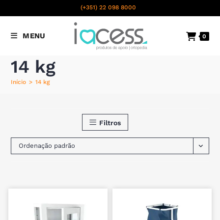
content
(+351) 22 098 8000
Chamada para a rede fixa
MENU
0
nacional
14 kg
Início
>
14 kg
Filtros
Ordenação padrão